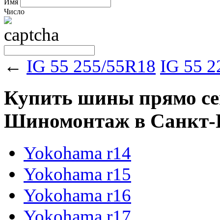
Имя
Число
←
IG 55 255/55R18
IG 55 
Купить шины прямо сейч
Шиномонтаж в Санкт-Пе
Yokohama r14
Yokohama r15
Yokohama r16
Yokohama r17