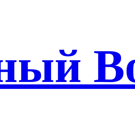
ный В