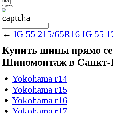
Имя
Число
←
IG 55 215/65R16
IG 55 
Купить шины прямо сейч
Шиномонтаж в Санкт-Пе
Yokohama r14
Yokohama r15
Yokohama r16
Yokohama r17