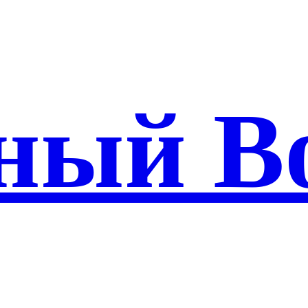
ный В