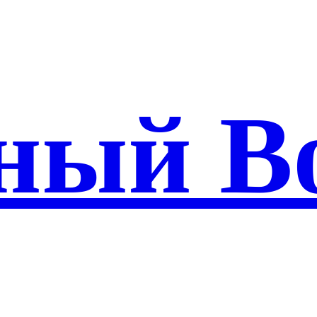
ный В