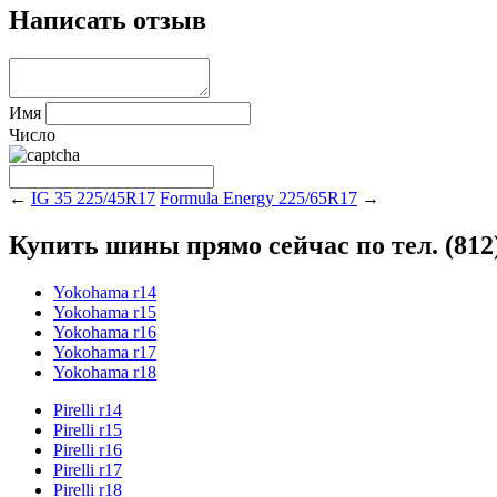
Написать отзыв
Имя
Число
←
IG 35 225/45R17
Formula Energy 225/65R17
→
Купить шины прямо сейчас по тел. (812)
Yokohama r14
Yokohama r15
Yokohama r16
Yokohama r17
Yokohama r18
Pirelli r14
Pirelli r15
Pirelli r16
Pirelli r17
Pirelli r18