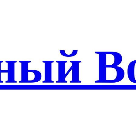
ный В